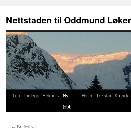
Nettstaden til Oddmund Løke
Gå
Top
Innlegg
Heimeliv
Ny
Heim
Tekstar
Krundal
til
jobb
innhaldet
←
Brefestival