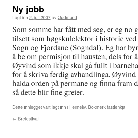
Ny jobb
Lagt inn
2. juli 2007
av
Oddmund
Som somme har fått med seg, er eg no 
tilsett som høgskulelektor i historie ve
Sogn og Fjordane (Sogndal). Eg har byr
å be om permisjon til hausten, dels for 
Øyvind som ikkje skal gå fullt i barneha
for å skriva ferdig avhandlinga. Øyvind 
halda orden på permane og finna fram de
så dette blir fine greier.
Dette innlegget vart lagt inn i
Heimeliv
. Bokmerk
fastlenkja
.
←
Brefestival